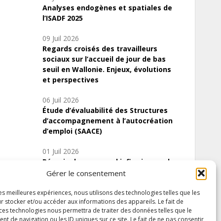
Analyses endogènes et spatiales de
l’ISADF 2025
09 Juil 2026
Regards croisés des travailleurs
sociaux sur l’accueil de jour de bas
seuil en Wallonie. Enjeux, évolutions
et perspectives
06 Juil 2026
Étude d’évaluabilité des Structures
d’accompagnement à l’autocréation
d’emploi (SAACE)
01 Juil 2026
Pénurie du personnel infirmier :quels
indicateurs d’offre de soins pour
Gérer le consentement
comprendre la situation en Wallonie ?
les meilleures expériences, nous utilisons des technologies telles que les
r stocker et/ou accéder aux informations des appareils. Le fait de
 ces technologies nous permettra de traiter des données telles que le
 de navigation ou les ID uniques sur ce site. Le fait de ne pas consentir