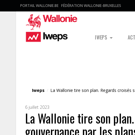
PORTAIL WALLONIE.BE
FÉDÉRATION WALLONIE-BRUXELLES
IWEPS
AC
Fichier média
Iweps
/
La Wallonie tire son plan. Regards croisés s
6 juillet 2023
La Wallonie tire son plan
gouvernance par les plans