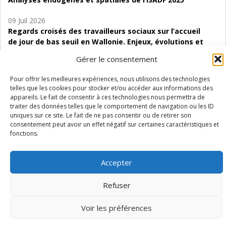
09 Juil 2026
Regards croisés des travailleurs sociaux sur l’accueil
de jour de bas seuil en Wallonie. Enjeux, évolutions et
perspectives
Gérer le consentement
06 Juil 2026
Pour offrir les meilleures expériences, nous utilisons des technologies
Étude d’évaluabilité des Structures
telles que les cookies pour stocker et/ou accéder aux informations des
d’accompagnement à l’autocréation d’emploi (SAACE)
appareils. Le fait de consentir à ces technologies nous permettra de
traiter des données telles que le comportement de navigation ou les ID
01 Juil 2026
uniques sur ce site. Le fait de ne pas consentir ou de retirer son
consentement peut avoir un effet négatif sur certaines caractéristiques et
Pénurie du personnel infirmier :quels indicateurs
fonctions.
d’offre de soins pour comprendre la situation en
Wallonie ?
Accepter
Refuser
Mentions légales
Vie privée
Médiateur
Accessibilité
Voir les préférences