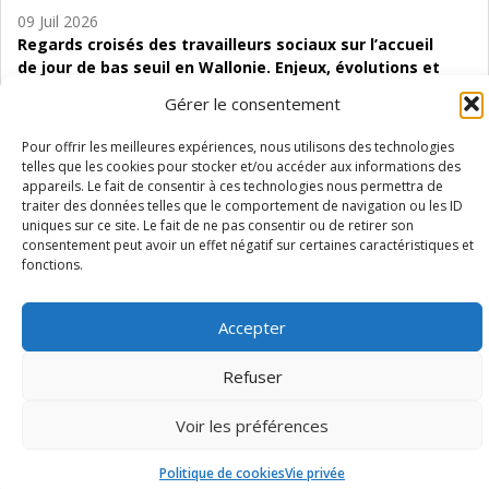
09 Juil 2026
Regards croisés des travailleurs sociaux sur l’accueil
de jour de bas seuil en Wallonie. Enjeux, évolutions et
perspectives
Gérer le consentement
06 Juil 2026
Pour offrir les meilleures expériences, nous utilisons des technologies
Étude d’évaluabilité des Structures
telles que les cookies pour stocker et/ou accéder aux informations des
d’accompagnement à l’autocréation d’emploi (SAACE)
appareils. Le fait de consentir à ces technologies nous permettra de
traiter des données telles que le comportement de navigation ou les ID
01 Juil 2026
uniques sur ce site. Le fait de ne pas consentir ou de retirer son
consentement peut avoir un effet négatif sur certaines caractéristiques et
Pénurie du personnel infirmier :quels indicateurs
fonctions.
d’offre de soins pour comprendre la situation en
Wallonie ?
Accepter
Refuser
Mentions légales
Vie privée
Médiateur
Accessibilité
Voir les préférences
Politique de cookies
Vie privée