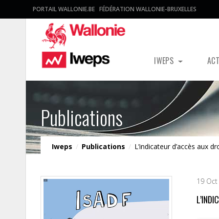
PORTAIL WALLONIE.BE
FÉDÉRATION WALLONIE-BRUXELLES
IWEPS
AC
Publications
Iweps
/
Publications
/
L’indicateur d’accès aux d
19 Oct
L’IND