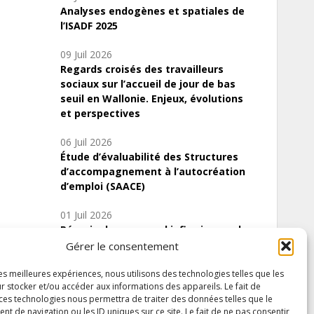
Analyses endogènes et spatiales de
l’ISADF 2025
09 Juil 2026
Regards croisés des travailleurs
sociaux sur l’accueil de jour de bas
seuil en Wallonie. Enjeux, évolutions
et perspectives
06 Juil 2026
Étude d’évaluabilité des Structures
d’accompagnement à l’autocréation
d’emploi (SAACE)
01 Juil 2026
Pénurie du personnel infirmier :quels
indicateurs d’offre de soins pour
Gérer le consentement
comprendre la situation en Wallonie ?
les meilleures expériences, nous utilisons des technologies telles que les
r stocker et/ou accéder aux informations des appareils. Le fait de
 ces technologies nous permettra de traiter des données telles que le
 de navigation ou les ID uniques sur ce site. Le fait de ne pas consentir