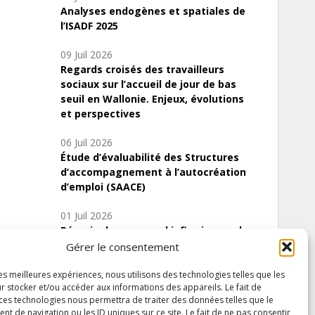
Analyses endogènes et spatiales de
l’ISADF 2025
09 Juil 2026
Regards croisés des travailleurs
sociaux sur l’accueil de jour de bas
seuil en Wallonie. Enjeux, évolutions
et perspectives
06 Juil 2026
Étude d’évaluabilité des Structures
d’accompagnement à l’autocréation
d’emploi (SAACE)
01 Juil 2026
Pénurie du personnel infirmier :quels
indicateurs d’offre de soins pour
Gérer le consentement
comprendre la situation en Wallonie ?
les meilleures expériences, nous utilisons des technologies telles que les
r stocker et/ou accéder aux informations des appareils. Le fait de
 ces technologies nous permettra de traiter des données telles que le
 de navigation ou les ID uniques sur ce site. Le fait de ne pas consentir