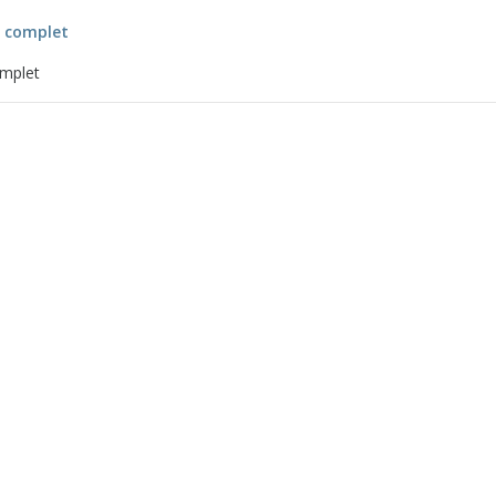
t complet
omplet