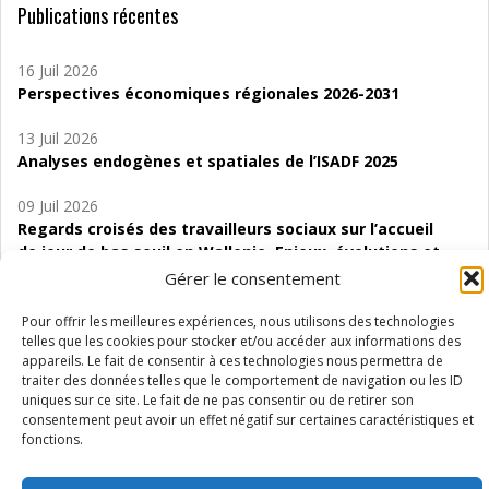
Publications récentes
16 Juil 2026
Perspectives économiques régionales 2026-2031
13 Juil 2026
Analyses endogènes et spatiales de l’ISADF 2025
09 Juil 2026
Regards croisés des travailleurs sociaux sur l’accueil
de jour de bas seuil en Wallonie. Enjeux, évolutions et
perspectives
Gérer le consentement
06 Juil 2026
Pour offrir les meilleures expériences, nous utilisons des technologies
Étude d’évaluabilité des Structures
telles que les cookies pour stocker et/ou accéder aux informations des
appareils. Le fait de consentir à ces technologies nous permettra de
d’accompagnement à l’autocréation d’emploi (SAACE)
traiter des données telles que le comportement de navigation ou les ID
uniques sur ce site. Le fait de ne pas consentir ou de retirer son
01 Juil 2026
consentement peut avoir un effet négatif sur certaines caractéristiques et
Pénurie du personnel infirmier :quels indicateurs
fonctions.
d’offre de soins pour comprendre la situation en
Wallonie ?