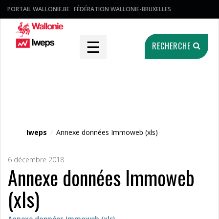
PORTAIL WALLONIE.BE
FÉDÉRATION WALLONIE-BRUXELLES
☰
RECHERCHE
Fichier média
Iweps
/
Annexe données Immoweb (xls)
6 décembre 2018
Annexe données Immoweb
(xls)
Annexe données Immoweb (xls)