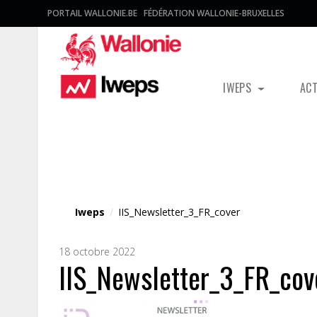
PORTAIL WALLONIE.BE
FÉDÉRATION WALLONIE-BRUXELLES
IWEPS
AC
Fichier média
Iweps
/
IIS_Newsletter_3_FR_cover
18 octobre 2022
IIS_Newsletter_3_FR_cov