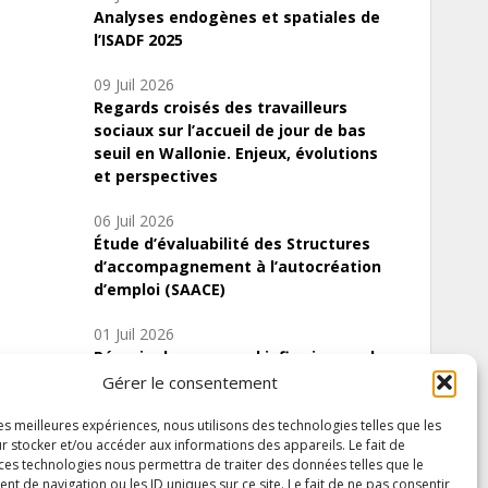
Analyses endogènes et spatiales de
l’ISADF 2025
09 Juil 2026
Regards croisés des travailleurs
sociaux sur l’accueil de jour de bas
seuil en Wallonie. Enjeux, évolutions
et perspectives
06 Juil 2026
Étude d’évaluabilité des Structures
d’accompagnement à l’autocréation
d’emploi (SAACE)
01 Juil 2026
Pénurie du personnel infirmier :quels
indicateurs d’offre de soins pour
Gérer le consentement
comprendre la situation en Wallonie ?
les meilleures expériences, nous utilisons des technologies telles que les
r stocker et/ou accéder aux informations des appareils. Le fait de
 ces technologies nous permettra de traiter des données telles que le
 de navigation ou les ID uniques sur ce site. Le fait de ne pas consentir