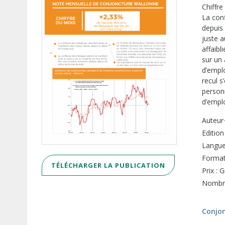
Chiffr
La con
depuis
juste 
affaibl
sur un
d’empl
recul s
person
d’emplo
Auteur·
Edition
Langue 
Format
TÉLÉCHARGER LA PUBLICATION
Prix : G
Nombre
Conjo