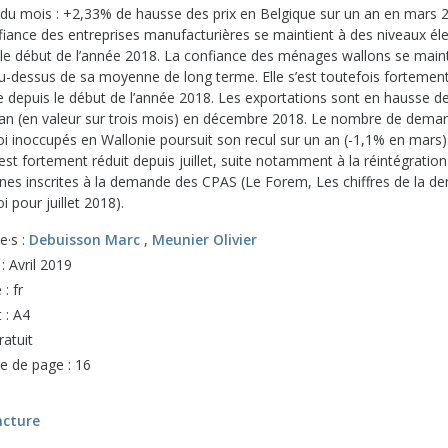
e du mois : +2,33% de hausse des prix en Belgique sur un an en mars 
fiance des entreprises manufacturières se maintient à des niveaux él
 le début de l’année 2018. La confiance des ménages wallons se main
au-dessus de sa moyenne de long terme. Elle s’est toutefois fortemen
ie depuis le début de l’année 2018. Les exportations sont en hausse d
 an (en valeur sur trois mois) en décembre 2018. Le nombre de dema
oi inoccupés en Wallonie poursuit son recul sur un an (-1,1% en mars)
’est fortement réduit depuis juillet, suite notamment à la réintégratio
nes inscrites à la demande des CPAS (Le Forem, Les chiffres de la 
i pour juillet 2018).
e·s :
Debuisson Marc
,
Meunier Olivier
 : Avril 2019
: fr
 : A4
ratuit
 de page : 16
ncture