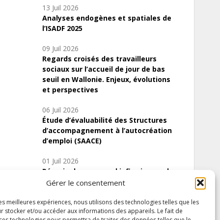
13 Juil 2026
Analyses endogènes et spatiales de
l’ISADF 2025
09 Juil 2026
Regards croisés des travailleurs
sociaux sur l’accueil de jour de bas
seuil en Wallonie. Enjeux, évolutions
et perspectives
06 Juil 2026
Étude d’évaluabilité des Structures
d’accompagnement à l’autocréation
d’emploi (SAACE)
01 Juil 2026
Pénurie du personnel infirmier :quels
indicateurs d’offre de soins pour
Gérer le consentement
comprendre la situation en Wallonie ?
les meilleures expériences, nous utilisons des technologies telles que les
r stocker et/ou accéder aux informations des appareils. Le fait de
 ces technologies nous permettra de traiter des données telles que le