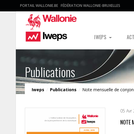
PORTAIL WALLONIE.BE
FÉDÉRATION WALLONIE-BRUXELLES
IWEPS
AC
Publications
Iweps
/
Publications
/
Note mensuelle de conjonc
05 Avr
NOTE 