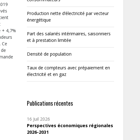
2019
evés
Production nette d’électricité par vecteur
tient
énergétique
t
e + 4,7%
Part des salariés intérimaires, saisonniers
ndeurs
et à prestation limitée
. Ce
n de
Densité de population
demande
Taux de compteurs avec prépaiement en
électricité et en gaz
Publications récentes
16 Juil 2026
Perspectives économiques régionales
2026-2031