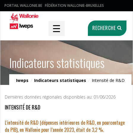
PORTAIL WALLONIE.BE
FÉDÉRATION WALLONIE-BRUXELLES
☰
RECHERCHE
Indicateurs statistiques
Iweps
/
Indicateurs statistiques
/
Intensité de R&D
Dernières données régionales disponibles au: 01/06/2026
INTENSITÉ DE R&D
L’intensité de R&D (dépenses intérieures de R&D, en pourcentage
du PIB), en Wallonie pour l’année 2023, était de 3,2 %.