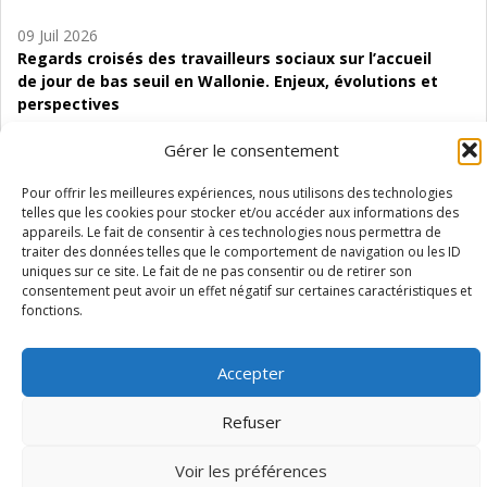
09 Juil 2026
Regards croisés des travailleurs sociaux sur l’accueil
de jour de bas seuil en Wallonie. Enjeux, évolutions et
perspectives
06 Juil 2026
Gérer le consentement
Étude d’évaluabilité des Structures
Pour offrir les meilleures expériences, nous utilisons des technologies
d’accompagnement à l’autocréation d’emploi (SAACE)
telles que les cookies pour stocker et/ou accéder aux informations des
appareils. Le fait de consentir à ces technologies nous permettra de
01 Juil 2026
traiter des données telles que le comportement de navigation ou les ID
Pénurie du personnel infirmier :quels indicateurs
uniques sur ce site. Le fait de ne pas consentir ou de retirer son
d’offre de soins pour comprendre la situation en
consentement peut avoir un effet négatif sur certaines caractéristiques et
Wallonie ?
fonctions.
Accepter
Refuser
Mentions légales
Vie privée
Médiateur
Accessibilité
Voir les préférences