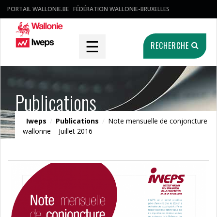
PORTAIL WALLONIE.BE
FÉDÉRATION WALLONIE-BRUXELLES
☰
RECHERCHE
Publications
Iweps
/
Publications
/
Note mensuelle de conjoncture
wallonne – Juillet 2016