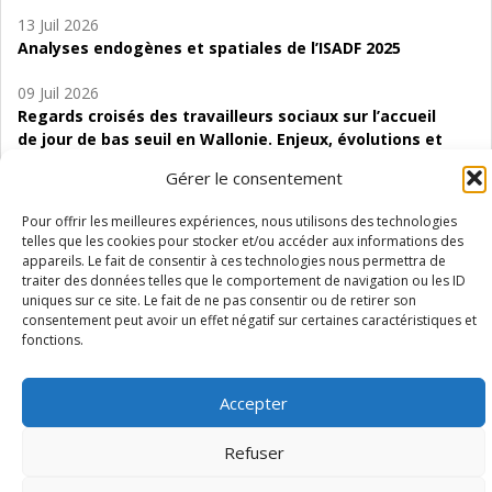
13 Juil 2026
Analyses endogènes et spatiales de l’ISADF 2025
09 Juil 2026
Regards croisés des travailleurs sociaux sur l’accueil
de jour de bas seuil en Wallonie. Enjeux, évolutions et
perspectives
Gérer le consentement
06 Juil 2026
Pour offrir les meilleures expériences, nous utilisons des technologies
Étude d’évaluabilité des Structures
telles que les cookies pour stocker et/ou accéder aux informations des
d’accompagnement à l’autocréation d’emploi (SAACE)
appareils. Le fait de consentir à ces technologies nous permettra de
traiter des données telles que le comportement de navigation ou les ID
01 Juil 2026
uniques sur ce site. Le fait de ne pas consentir ou de retirer son
Pénurie du personnel infirmier :quels indicateurs
consentement peut avoir un effet négatif sur certaines caractéristiques et
fonctions.
d’offre de soins pour comprendre la situation en
Wallonie ?
Accepter
Refuser
Mentions légales
Vie privée
Médiateur
Accessibilité