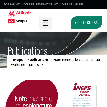
PORTAIL WALLONIE.BE
FÉDÉRATION WALLONIE-BRUXELLES
☰
RECHERCHE
Publications
Iweps
/
Publications
/
Note mensuelle de conjoncture
wallonne – Juin 2017