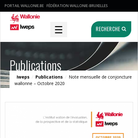
PORTAIL WALLONIE.BE
FÉDÉRATION WALLONIE-BRUXELLES
☰
RECHERCHE
Publications
Iweps
/
Publications
/
Note mensuelle de conjoncture
wallonne – Octobre 2020