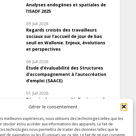
Analyses endogènes et spatiales de
l’ISADF 2025
09 Juil 2026
Regards croisés des travailleurs
sociaux sur l’accueil de jour de bas
seuil en Wallonie. Enjeux, évolutions
et perspectives
06 Juil 2026
Étude d’évaluabilité des Structures
d’accompagnement à l’autocréation
d’emploi (SAACE)
01 Juil 2026
Pénurie du personnel infirmier :quels
indicateurs d’offre de soins pour
Gérer le consentement
comprendre la situation en Wallonie ?
les meilleures expériences, nous utilisons des technologies telles que les
r stocker et/ou accéder aux informations des appareils. Le fait de
 ces technologies nous permettra de traiter des données telles que le
 de navigation ou les ID uniques sur ce site. Le fait de ne pas consentir