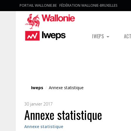
PORTAIL WALLONIE.BE
FÉDÉRATION WALLONIE-BRUXELLES
IWEPS
AC
Fichier média
Iweps
/
Annexe statistique
30 janvier 2017
Annexe statistique
Annexe statistique