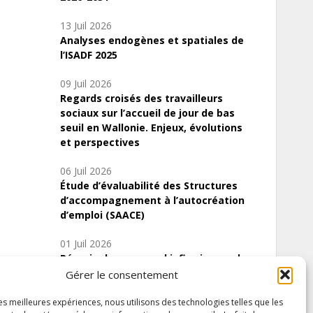
13 Juil 2026
Analyses endogènes et spatiales de
l’ISADF 2025
09 Juil 2026
Regards croisés des travailleurs
sociaux sur l’accueil de jour de bas
seuil en Wallonie. Enjeux, évolutions
et perspectives
06 Juil 2026
Étude d’évaluabilité des Structures
d’accompagnement à l’autocréation
d’emploi (SAACE)
01 Juil 2026
Pénurie du personnel infirmier :quels
indicateurs d’offre de soins pour
Gérer le consentement
comprendre la situation en Wallonie ?
les meilleures expériences, nous utilisons des technologies telles que les