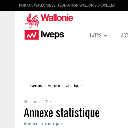
PORTAIL WALLONIE.BE
FÉDÉRATION WALLONIE-BRUXELLES
IWEPS
AC
Fichier média
Iweps
/
Annexe statistique
30 janvier 2017
Annexe statistique
Annexe statistique