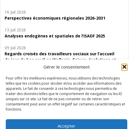
16 Juil 2026
Perspectives économiques régionales 2026-2031
13 Juil 2026
Analyses endogènes et spatiales de l’ISADF 2025
09 Juil 2026
Regards croisés des travailleurs sociaux sur l’accueil
de jour de bas seuil en Wallonie. Enjeux, évolutions et
perspectives
Gérer le consentement
06 Juil 2026
Pour offrir les meilleures expériences, nous utilisons des technologies
Étude d’évaluabilité des Structures
telles que les cookies pour stocker et/ou accéder aux informations des
appareils. Le fait de consentir à ces technologies nous permettra de
d’accompagnement à l’autocréation d’emploi (SAACE)
traiter des données telles que le comportement de navigation ou les ID
uniques sur ce site. Le fait de ne pas consentir ou de retirer son
01 Juil 2026
consentement peut avoir un effet négatif sur certaines caractéristiques et
Pénurie du personnel infirmier :quels indicateurs
fonctions.
d’offre de soins pour comprendre la situation en
Wallonie ?
Accepter