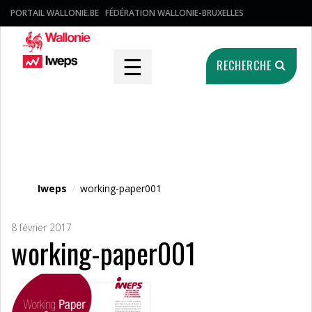
PORTAIL WALLONIE.BE
FÉDÉRATION WALLONIE-BRUXELLES
☰
RECHERCHE
Fichier média
Iweps
/
working-paper001
8 février 2017
working-paper001