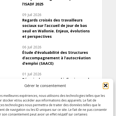
l’ISADF 2025
09 Juil 2026
Regards croisés des travailleurs
sociaux sur l’accueil de jour de bas
seuil en Wallonie. Enjeux, évolutions
et perspectives
06 Juil 2026
Étude d’évaluabilité des Structures
d’accompagnement à l’autocréation
d’emploi (SAACE)
01 Juil 2026
Pénurie du personnel infirmier :quels
indicateurs d’offre de soins pour
Gérer le consentement
comprendre la situation en Wallonie ?
les meilleures expériences, nous utilisons des technologies telles que les
r stocker et/ou accéder aux informations des appareils. Le fait de
 ces technologies nous permettra de traiter des données telles que le
 de navigation ou les ID uniques sur ce site. Le fait de ne pas consentir
Inscrivez-vous à notre newsletter
r son consentement peut avoir un effet négatif sur certaines