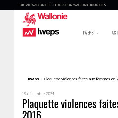
PORTAIL WALLONIE.BE
FÉDÉRATION WALLONIE-BRUXELLES
IWEPS
AC
Fichier média
Iweps
/
Plaquette violences faites aux femmes en 
19 décembre 2024
Plaquette violences fait
2016