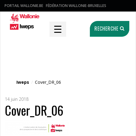
PORTAIL WALLONIE.BE
FÉDÉRATION WALLONIE-BRUXELLES
☰
RECHERCHE
Fichier média
Iweps
/
Cover_DR_06
14 juin 2018
Cover_DR_06