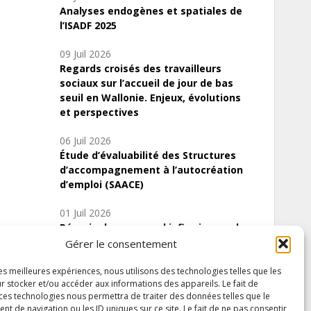
Analyses endogènes et spatiales de
l’ISADF 2025
09 Juil 2026
Regards croisés des travailleurs
sociaux sur l’accueil de jour de bas
seuil en Wallonie. Enjeux, évolutions
et perspectives
06 Juil 2026
Étude d’évaluabilité des Structures
d’accompagnement à l’autocréation
d’emploi (SAACE)
01 Juil 2026
Pénurie du personnel infirmier :quels
indicateurs d’offre de soins pour
Gérer le consentement
comprendre la situation en Wallonie ?
les meilleures expériences, nous utilisons des technologies telles que les
r stocker et/ou accéder aux informations des appareils. Le fait de
 ces technologies nous permettra de traiter des données telles que le
 de navigation ou les ID uniques sur ce site. Le fait de ne pas consentir