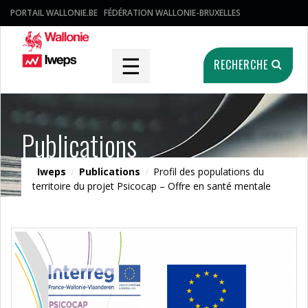
PORTAIL WALLONIE.BE
FÉDÉRATION WALLONIE-BRUXELLES
☰
RECHERCHE
Publications
Iweps
/
Publications
/
Profil des populations du
territoire du projet Psicocap – Offre en santé mentale