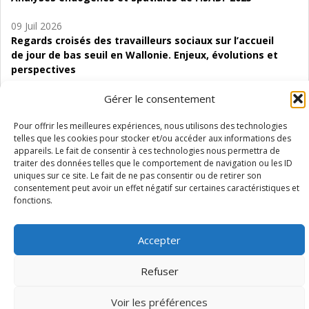
09 Juil 2026
Regards croisés des travailleurs sociaux sur l’accueil
de jour de bas seuil en Wallonie. Enjeux, évolutions et
perspectives
06 Juil 2026
Gérer le consentement
Étude d’évaluabilité des Structures
Pour offrir les meilleures expériences, nous utilisons des technologies
d’accompagnement à l’autocréation d’emploi (SAACE)
telles que les cookies pour stocker et/ou accéder aux informations des
appareils. Le fait de consentir à ces technologies nous permettra de
01 Juil 2026
traiter des données telles que le comportement de navigation ou les ID
Pénurie du personnel infirmier :quels indicateurs
uniques sur ce site. Le fait de ne pas consentir ou de retirer son
d’offre de soins pour comprendre la situation en
consentement peut avoir un effet négatif sur certaines caractéristiques et
Wallonie ?
fonctions.
Accepter
Refuser
Mentions légales
Vie privée
Médiateur
Accessibilité
Voir les préférences