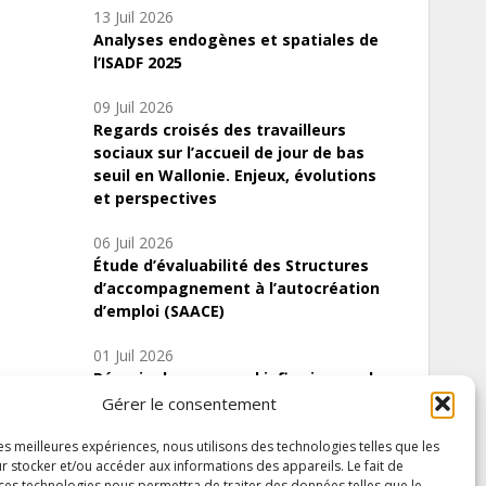
13 Juil 2026
Analyses endogènes et spatiales de
l’ISADF 2025
09 Juil 2026
Regards croisés des travailleurs
sociaux sur l’accueil de jour de bas
seuil en Wallonie. Enjeux, évolutions
et perspectives
06 Juil 2026
Étude d’évaluabilité des Structures
d’accompagnement à l’autocréation
d’emploi (SAACE)
01 Juil 2026
Pénurie du personnel infirmier :quels
indicateurs d’offre de soins pour
Gérer le consentement
comprendre la situation en Wallonie ?
les meilleures expériences, nous utilisons des technologies telles que les
r stocker et/ou accéder aux informations des appareils. Le fait de
 ces technologies nous permettra de traiter des données telles que le