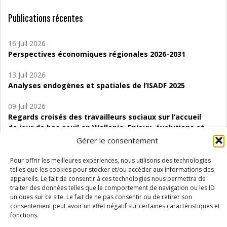
Publications récentes
16 Juil 2026
Perspectives économiques régionales 2026-2031
13 Juil 2026
Analyses endogènes et spatiales de l’ISADF 2025
09 Juil 2026
Regards croisés des travailleurs sociaux sur l’accueil
de jour de bas seuil en Wallonie. Enjeux, évolutions et
perspectives
Gérer le consentement
06 Juil 2026
Pour offrir les meilleures expériences, nous utilisons des technologies
Étude d’évaluabilité des Structures
telles que les cookies pour stocker et/ou accéder aux informations des
appareils. Le fait de consentir à ces technologies nous permettra de
d’accompagnement à l’autocréation d’emploi (SAACE)
traiter des données telles que le comportement de navigation ou les ID
uniques sur ce site. Le fait de ne pas consentir ou de retirer son
01 Juil 2026
consentement peut avoir un effet négatif sur certaines caractéristiques et
Pénurie du personnel infirmier :quels indicateurs
fonctions.
d’offre de soins pour comprendre la situation en