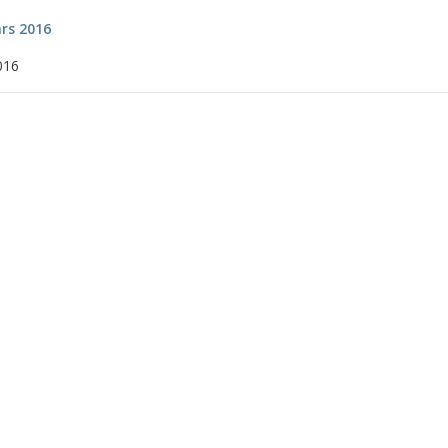
ars 2016
016