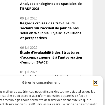
Analyses endogènes et spatiales de
l’ISADF 2025
09 Juil 2026
Regards croisés des travailleurs
sociaux sur l’accueil de jour de bas
seuil en Wallonie. Enjeux, évolutions
et perspectives
06 Juil 2026
Étude d’évaluabilité des Structures
d’accompagnement à l’autocréation
d’emploi (SAACE)
01 Juil 2026
Pénurie du personnel infirmier :quels
indicateurs d’offre de soins pour
Gérer le consentement
comprendre la situation en Wallonie ?
les meilleures expériences, nous utilisons des technologies telles que les
r stocker et/ou accéder aux informations des appareils. Le fait de
 ces technologies nous permettra de traiter des données telles que le
 de navigation ou les ID uniques sur ce site. Le fait de ne pas consentir