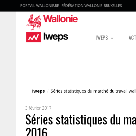
PORTAIL WALLONIE.BE
FÉDÉRATION WALLONIE-BRUXELLES
IWEPS
AC
Fichier média
Iweps
/
Séries statistiques du marché du travail wa
3 février 2017
Séries statistiques du m
2016