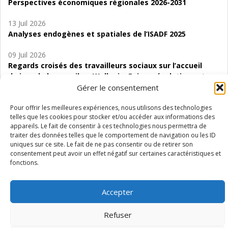
Perspectives économiques régionales 2026-2031
13 Juil 2026
Analyses endogènes et spatiales de l’ISADF 2025
09 Juil 2026
Regards croisés des travailleurs sociaux sur l’accueil
de jour de bas seuil en Wallonie. Enjeux, évolutions et
perspectives
Gérer le consentement
06 Juil 2026
Pour offrir les meilleures expériences, nous utilisons des technologies
telles que les cookies pour stocker et/ou accéder aux informations des
Étude d’évaluabilité des Structures
appareils. Le fait de consentir à ces technologies nous permettra de
d’accompagnement à l’autocréation d’emploi (SAACE)
traiter des données telles que le comportement de navigation ou les ID
uniques sur ce site. Le fait de ne pas consentir ou de retirer son
01 Juil 2026
consentement peut avoir un effet négatif sur certaines caractéristiques et
Pénurie du personnel infirmier :quels indicateurs
fonctions.
d’offre de soins pour comprendre la situation en
Wallonie ?
Accepter
Refuser