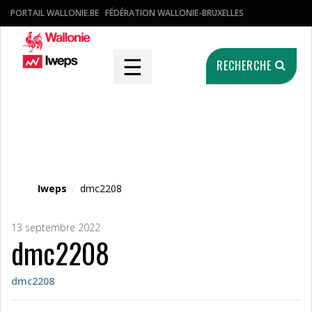
PORTAIL WALLONIE.BE
FÉDÉRATION WALLONIE-BRUXELLES
☰
RECHERCHE
Fichier média
Iweps
/
dmc2208
13 septembre 2022
dmc2208
dmc2208