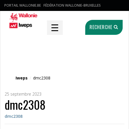
PORTAIL WALLONIE.BE
FÉDÉRATION WALLONIE-BRUXELLES
☰
RECHERCHE
Fichier média
Iweps
/
dmc2308
25 septembre 2023
dmc2308
dmc2308