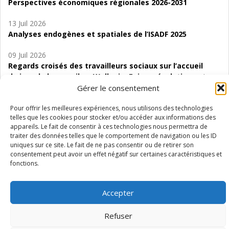
Perspectives économiques régionales 2026-2031
13 Juil 2026
Analyses endogènes et spatiales de l’ISADF 2025
09 Juil 2026
Regards croisés des travailleurs sociaux sur l’accueil
de jour de bas seuil en Wallonie. Enjeux, évolutions et
perspectives
Gérer le consentement
06 Juil 2026
Pour offrir les meilleures expériences, nous utilisons des technologies
telles que les cookies pour stocker et/ou accéder aux informations des
Étude d’évaluabilité des Structures
appareils. Le fait de consentir à ces technologies nous permettra de
d’accompagnement à l’autocréation d’emploi (SAACE)
traiter des données telles que le comportement de navigation ou les ID
uniques sur ce site. Le fait de ne pas consentir ou de retirer son
01 Juil 2026
consentement peut avoir un effet négatif sur certaines caractéristiques et
Pénurie du personnel infirmier :quels indicateurs
fonctions.
d’offre de soins pour comprendre la situation en
Wallonie ?
Accepter
Refuser