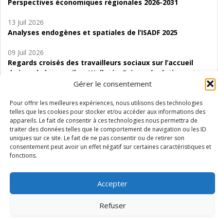
Perspectives économiques régionales 2026-2031
13 Juil 2026
Analyses endogènes et spatiales de l’ISADF 2025
09 Juil 2026
Regards croisés des travailleurs sociaux sur l’accueil
de jour de bas seuil en Wallonie. Enjeux, évolutions et
perspectives
Gérer le consentement
06 Juil 2026
Pour offrir les meilleures expériences, nous utilisons des technologies
telles que les cookies pour stocker et/ou accéder aux informations des
Étude d’évaluabilité des Structures
appareils. Le fait de consentir à ces technologies nous permettra de
d’accompagnement à l’autocréation d’emploi (SAACE)
traiter des données telles que le comportement de navigation ou les ID
uniques sur ce site. Le fait de ne pas consentir ou de retirer son
01 Juil 2026
consentement peut avoir un effet négatif sur certaines caractéristiques et
Pénurie du personnel infirmier :quels indicateurs
fonctions.
d’offre de soins pour comprendre la situation en
Wallonie ?
Accepter
Refuser