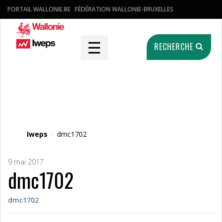
PORTAIL WALLONIE.BE
FÉDÉRATION WALLONIE-BRUXELLES
☰
RECHERCHE
Fichier média
Iweps
/
dmc1702
9 mai 2017
dmc1702
dmc1702