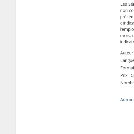
Les Sér
non co
précéde
d’indi
l’emplo
mois, d
indica
Auteur·
Langue 
Format
Prix : G
Nombre
Admini