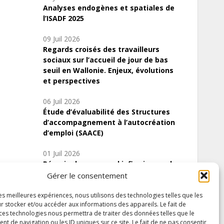
Analyses endogènes et spatiales de
l’ISADF 2025
09 Juil 2026
Regards croisés des travailleurs
sociaux sur l’accueil de jour de bas
seuil en Wallonie. Enjeux, évolutions
et perspectives
06 Juil 2026
Étude d’évaluabilité des Structures
d’accompagnement à l’autocréation
d’emploi (SAACE)
01 Juil 2026
Pénurie du personnel infirmier :quels
indicateurs d’offre de soins pour
Gérer le consentement
comprendre la situation en Wallonie ?
les meilleures expériences, nous utilisons des technologies telles que les
r stocker et/ou accéder aux informations des appareils. Le fait de
 ces technologies nous permettra de traiter des données telles que le
 de navigation ou les ID uniques sur ce site. Le fait de ne pas consentir