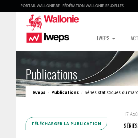
PORTAIL WALLONIE.BE
FÉDÉRATION WALLONIE-BRUXELLES
IWEPS
AC
Publications
Iweps
/
Publications
/
Séries statistiques du marc
17 Aoû
TÉLÉCHARGER LA PUBLICATION
SÉRIE