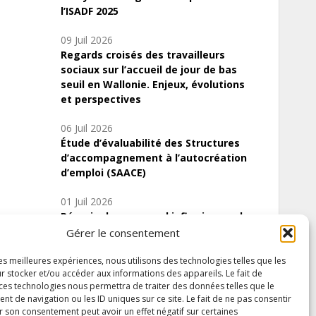
l’ISADF 2025
09 Juil 2026
Regards croisés des travailleurs
sociaux sur l’accueil de jour de bas
seuil en Wallonie. Enjeux, évolutions
et perspectives
06 Juil 2026
Étude d’évaluabilité des Structures
d’accompagnement à l’autocréation
d’emploi (SAACE)
01 Juil 2026
Pénurie du personnel infirmier :quels
indicateurs d’offre de soins pour
Gérer le consentement
comprendre la situation en Wallonie ?
les meilleures expériences, nous utilisons des technologies telles que les
r stocker et/ou accéder aux informations des appareils. Le fait de
 ces technologies nous permettra de traiter des données telles que le
 de navigation ou les ID uniques sur ce site. Le fait de ne pas consentir
Inscrivez-vous à notre newsletter
r son consentement peut avoir un effet négatif sur certaines