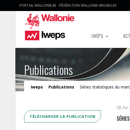
PORTAIL WALLONIE.BE
FÉDÉRATION WALLONIE-BRUXELLES
IWEPS
AC
Publications
Iweps
/
Publications
/
Séries statistiques du mar
08 Avr
TÉLÉCHARGER LA PUBLICATION
SÉRIE