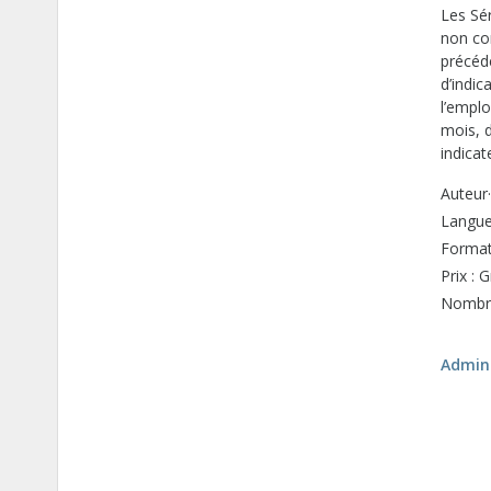
Les Sér
non co
précéde
d’indi
l’emplo
mois, d
indica
Auteur·
Langue 
Format
Prix : G
Nombre
Admini