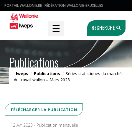
PORTAIL WALLONIE.BE
FÉDÉRATION WALLONIE-BRUXELLES
☰
RECHERCHE
Publications
Iweps
/
Publications
/
Séries statistiques du marché
du travail wallon – Mars 2023
TÉLÉCHARGER LA PUBLICATION
12 Avr 2023 - Publication mensuelle