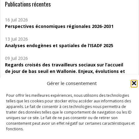
Publications récentes
16 Juil 2026
Perspectives économiques régionales 2026-2031
13 Juil 2026
Analyses endogènes et spatiales de l’ISADF 2025
09 Juil 2026
Regards croisés des travailleurs sociaux sur l’accueil
de jour de bas seuil en Wallonie. Enjeux, évolutions et
perspectives
Gérer le consentement
06 Juil 2026
Pour offrir les meilleures expériences, nous utilisons des technologies
Étude d’évaluabilité des Structures
telles que les cookies pour stocker et/ou accéder aux informations des
d’accompagnement à l’autocréation d’emploi (SAACE)
appareils. Le fait de consentir à ces technologies nous permettra de
traiter des données telles que le comportement de navigation ou les ID
01 Juil 2026
uniques sur ce site. Le fait de ne pas consentir ou de retirer son
Pénurie du personnel infirmier :quels indicateurs
consentement peut avoir un effet négatif sur certaines caractéristiques et
d’offre de soins pour comprendre la situation en
fonctions.
Wallonie ?