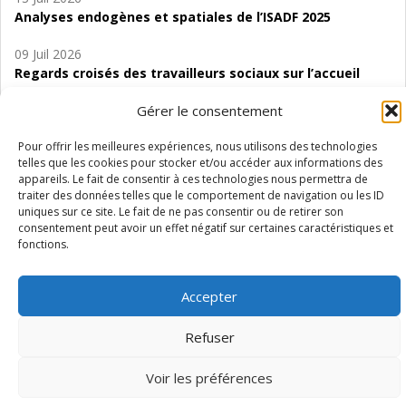
Analyses endogènes et spatiales de l’ISADF 2025
09 Juil 2026
Regards croisés des travailleurs sociaux sur l’accueil
de jour de bas seuil en Wallonie. Enjeux, évolutions et
Gérer le consentement
perspectives
Pour offrir les meilleures expériences, nous utilisons des technologies
06 Juil 2026
telles que les cookies pour stocker et/ou accéder aux informations des
Étude d’évaluabilité des Structures
appareils. Le fait de consentir à ces technologies nous permettra de
d’accompagnement à l’autocréation d’emploi (SAACE)
traiter des données telles que le comportement de navigation ou les ID
uniques sur ce site. Le fait de ne pas consentir ou de retirer son
01 Juil 2026
consentement peut avoir un effet négatif sur certaines caractéristiques et
Pénurie du personnel infirmier :quels indicateurs
fonctions.
d’offre de soins pour comprendre la situation en
Wallonie ?
Accepter
Refuser
Voir les préférences
Mentions légales
Vie privée
Médiateur
Accessibilité