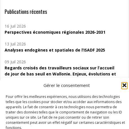
Publications récentes
16 Juil 2026
Perspectives économiques régionales 2026-2031
13 Juil 2026
Analyses endogènes et spatiales de l’ISADF 2025
09 Juil 2026
Regards croisés des travailleurs sociaux sur l’accueil
de jour de bas seuil en Wallonie. Enjeux, évolutions et
perspectives
Gérer le consentement
06 Juil 2026
Pour offrir les meilleures expériences, nous utilisons des technologies
Étude d’évaluabilité des Structures
telles que les cookies pour stocker et/ou accéder aux informations des
d’accompagnement à l’autocréation d’emploi (SAACE)
appareils. Le fait de consentir à ces technologies nous permettra de
traiter des données telles que le comportement de navigation ou les ID
01 Juil 2026
uniques sur ce site. Le fait de ne pas consentir ou de retirer son
Pénurie du personnel infirmier :quels indicateurs
consentement peut avoir un effet négatif sur certaines caractéristiques et
d’offre de soins pour comprendre la situation en
fonctions.