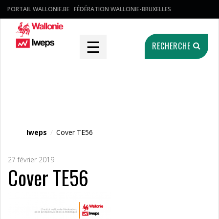
PORTAIL WALLONIE.BE
FÉDÉRATION WALLONIE-BRUXELLES
☰
RECHERCHE
Fichier média
Iweps
/
Cover TE56
27 février 2019
Cover TE56