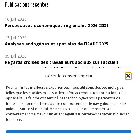
Publications récentes
16 Juil 2026
Perspectives économiques régionales 2026-2031
13 Juil 2026
Analyses endogènes et spatiales de l’ISADF 2025
09 Juil 2026
Regards croisés des travailleurs sociaux sur l’accueil
de jour de bas seuil en Wallonie. Enjeux, évolutions et
perspectives
Gérer le consentement
06 Juil 2026
Pour offrir les meilleures expériences, nous utilisons des technologies
Étude d’évaluabilité des Structures
telles que les cookies pour stocker et/ou accéder aux informations des
appareils. Le fait de consentir à ces technologies nous permettra de
d’accompagnement à l’autocréation d’emploi (SAACE)
traiter des données telles que le comportement de navigation ou les ID
uniques sur ce site. Le fait de ne pas consentir ou de retirer son
01 Juil 2026
consentement peut avoir un effet négatif sur certaines caractéristiques et
Pénurie du personnel infirmier :quels indicateurs
fonctions.
d’offre de soins pour comprendre la situation en
Wallonie ?