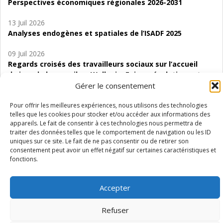
Perspectives économiques régionales 2026-2031
13 Juil 2026
Analyses endogènes et spatiales de l’ISADF 2025
09 Juil 2026
Regards croisés des travailleurs sociaux sur l’accueil
de jour de bas seuil en Wallonie. Enjeux, évolutions et
perspectives
Gérer le consentement
06 Juil 2026
Pour offrir les meilleures expériences, nous utilisons des technologies
telles que les cookies pour stocker et/ou accéder aux informations des
Étude d’évaluabilité des Structures
appareils. Le fait de consentir à ces technologies nous permettra de
d’accompagnement à l’autocréation d’emploi (SAACE)
traiter des données telles que le comportement de navigation ou les ID
uniques sur ce site. Le fait de ne pas consentir ou de retirer son
01 Juil 2026
consentement peut avoir un effet négatif sur certaines caractéristiques et
Pénurie du personnel infirmier :quels indicateurs
fonctions.
d’offre de soins pour comprendre la situation en
Wallonie ?
Accepter
Refuser