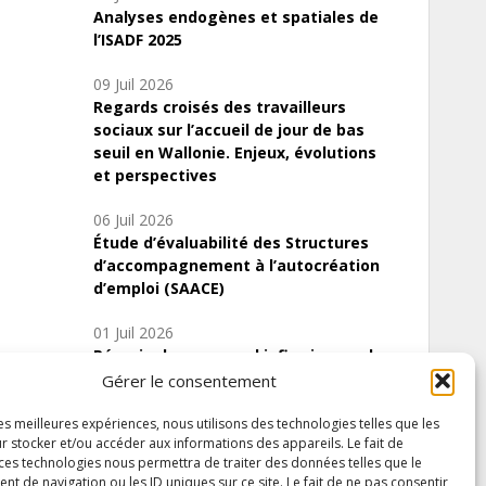
Analyses endogènes et spatiales de
l’ISADF 2025
09 Juil 2026
Regards croisés des travailleurs
sociaux sur l’accueil de jour de bas
seuil en Wallonie. Enjeux, évolutions
et perspectives
06 Juil 2026
Étude d’évaluabilité des Structures
d’accompagnement à l’autocréation
d’emploi (SAACE)
01 Juil 2026
Pénurie du personnel infirmier :quels
indicateurs d’offre de soins pour
Gérer le consentement
comprendre la situation en Wallonie ?
les meilleures expériences, nous utilisons des technologies telles que les
r stocker et/ou accéder aux informations des appareils. Le fait de
 ces technologies nous permettra de traiter des données telles que le
 de navigation ou les ID uniques sur ce site. Le fait de ne pas consentir