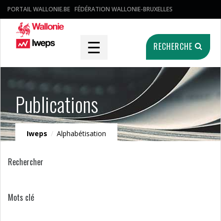
PORTAIL WALLONIE.BE
FÉDÉRATION WALLONIE-BRUXELLES
☰
RECHERCHE
Publications
Iweps
/
Alphabétisation
Rechercher
Mots clé