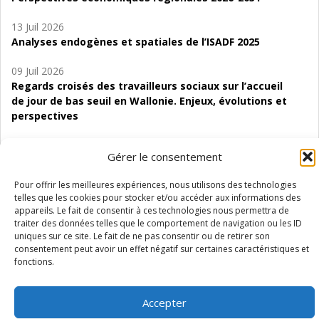
13 Juil 2026
Analyses endogènes et spatiales de l’ISADF 2025
09 Juil 2026
Regards croisés des travailleurs sociaux sur l’accueil
de jour de bas seuil en Wallonie. Enjeux, évolutions et
perspectives
06 Juil 2026
Gérer le consentement
Étude d’évaluabilité des Structures
d’accompagnement à l’autocréation d’emploi (SAACE)
Pour offrir les meilleures expériences, nous utilisons des technologies
telles que les cookies pour stocker et/ou accéder aux informations des
01 Juil 2026
appareils. Le fait de consentir à ces technologies nous permettra de
Pénurie du personnel infirmier :quels indicateurs
traiter des données telles que le comportement de navigation ou les ID
d’offre de soins pour comprendre la situation en
uniques sur ce site. Le fait de ne pas consentir ou de retirer son
Wallonie ?
consentement peut avoir un effet négatif sur certaines caractéristiques et
fonctions.
Accepter