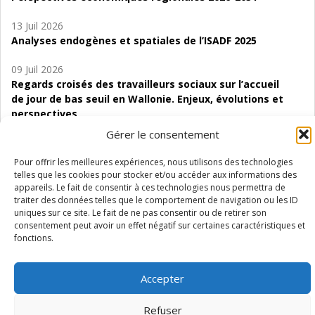
13 Juil 2026
Analyses endogènes et spatiales de l’ISADF 2025
09 Juil 2026
Regards croisés des travailleurs sociaux sur l’accueil
de jour de bas seuil en Wallonie. Enjeux, évolutions et
perspectives
Gérer le consentement
06 Juil 2026
Étude d’évaluabilité des Structures
Pour offrir les meilleures expériences, nous utilisons des technologies
d’accompagnement à l’autocréation d’emploi (SAACE)
telles que les cookies pour stocker et/ou accéder aux informations des
appareils. Le fait de consentir à ces technologies nous permettra de
01 Juil 2026
traiter des données telles que le comportement de navigation ou les ID
uniques sur ce site. Le fait de ne pas consentir ou de retirer son
Pénurie du personnel infirmier :quels indicateurs
consentement peut avoir un effet négatif sur certaines caractéristiques et
d’offre de soins pour comprendre la situation en
fonctions.
Wallonie ?
Accepter
Refuser