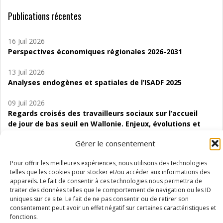
Publications récentes
16 Juil 2026
Perspectives économiques régionales 2026-2031
13 Juil 2026
Analyses endogènes et spatiales de l’ISADF 2025
09 Juil 2026
Regards croisés des travailleurs sociaux sur l’accueil
de jour de bas seuil en Wallonie. Enjeux, évolutions et
perspectives
Gérer le consentement
06 Juil 2026
Pour offrir les meilleures expériences, nous utilisons des technologies
Étude d’évaluabilité des Structures
telles que les cookies pour stocker et/ou accéder aux informations des
d’accompagnement à l’autocréation d’emploi (SAACE)
appareils. Le fait de consentir à ces technologies nous permettra de
traiter des données telles que le comportement de navigation ou les ID
01 Juil 2026
uniques sur ce site. Le fait de ne pas consentir ou de retirer son
Pénurie du personnel infirmier :quels indicateurs
consentement peut avoir un effet négatif sur certaines caractéristiques et
d’offre de soins pour comprendre la situation en
fonctions.