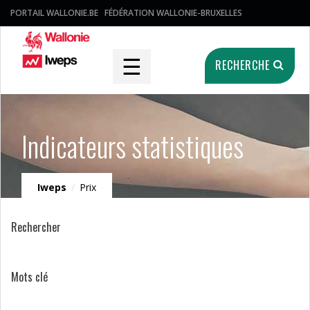
PORTAIL WALLONIE.BE
FÉDÉRATION WALLONIE-BRUXELLES
☰
RECHERCHE
Indicateurs statistiques
Iweps
/
Prix
Rechercher
Mots clé