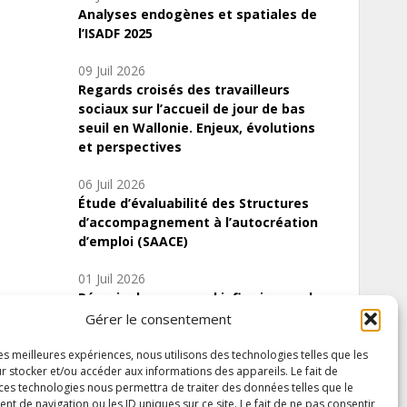
Analyses endogènes et spatiales de
l’ISADF 2025
09 Juil 2026
Regards croisés des travailleurs
sociaux sur l’accueil de jour de bas
seuil en Wallonie. Enjeux, évolutions
et perspectives
06 Juil 2026
Étude d’évaluabilité des Structures
d’accompagnement à l’autocréation
d’emploi (SAACE)
01 Juil 2026
Pénurie du personnel infirmier :quels
indicateurs d’offre de soins pour
Gérer le consentement
comprendre la situation en Wallonie ?
les meilleures expériences, nous utilisons des technologies telles que les
r stocker et/ou accéder aux informations des appareils. Le fait de
 ces technologies nous permettra de traiter des données telles que le
 de navigation ou les ID uniques sur ce site. Le fait de ne pas consentir