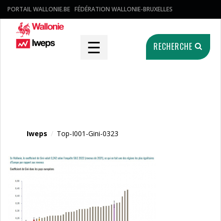
PORTAIL WALLONIE.BE
FÉDÉRATION WALLONIE-BRUXELLES
☰
RECHERCHE
Fichier média
Iweps
/
Top-I001-Gini-0323