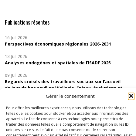
Publications récentes
16 Juil 2026
Perspectives économiques régionales 2026-2031
13 Juil 2026
Analyses endogènes et spatiales de l’ISADF 2025
09 Juil 2026
Regards croisés des travailleurs sociaux sur l’accueil
de jour de bas seuil en Wallonie. Enjeux, évolutions et
perspectives
Gérer le consentement
06 Juil 2026
Pour offrir les meilleures expériences, nous utilisons des technologies
Étude d’évaluabilité des Structures
telles que les cookies pour stocker et/ou accéder aux informations des
appareils. Le fait de consentir à ces technologies nous permettra de
d’accompagnement à l’autocréation d’emploi (SAACE)
traiter des données telles que le comportement de navigation ou les ID
uniques sur ce site. Le fait de ne pas consentir ou de retirer son
01 Juil 2026
consentement peut avoir un effet négatif sur certaines caractéristiques et