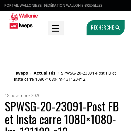
PORTAIL WALLONIE.BE
FÉDÉRATION WALLONIE-BRUXELLES
☰
RECHERCHE
Fichier média
Iweps
/
Actualités
/
SPWSG-20-23091-Post FB et
Insta carre 1080×1080-lm-131120-r12
18 novembre 2020
SPWSG-20-23091-Post FB
et Insta carre 1080×1080-