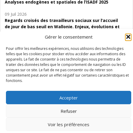
Analyses endogènes et spatiales de l’ISADF 2025
09 Juil 2026
Regards croisés des travailleurs sociaux sur l’accueil
de jour de bas seuil en Wallonie. Enjeux, évolutions et
perspectives
Gérer le consentement
06 Juil 2026
Pour offrir les meilleures expériences, nous utilisons des technologies
Étude d’évaluabilité des Structures
telles que les cookies pour stocker et/ou accéder aux informations des
d’accompagnement à l’autocréation d’emploi (SAACE)
appareils. Le fait de consentir à ces technologies nous permettra de
traiter des données telles que le comportement de navigation ou les ID
01 Juil 2026
uniques sur ce site. Le fait de ne pas consentir ou de retirer son
consentement peut avoir un effet négatif sur certaines caractéristiques et
Pénurie du personnel infirmier :quels indicateurs
fonctions.
d’offre de soins pour comprendre la situation en
Wallonie ?
Accepter
Refuser
Mentions légales
Vie privée
Médiateur
Accessibilité
Voir les préférences