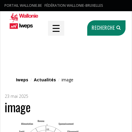
PORTAIL WALLONIE.BE
FÉDÉRATION WALLONIE-BRUXELLES
☰
RECHERCHE
Fichier média
Iweps
/
Actualités
/
image
23 mai 2025
image