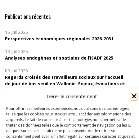
Publications récentes
16 Juil 2026
Perspectives économiques régionales 2026-2031
13 Juil 2026
Analyses endogènes et spatiales de l’ISADF 2025
09 Juil 2026
Regards croisés des travailleurs sociaux sur l’accueil
de jour de bas seuil en Wallonie. Enjeux, évolutions et
perspectives
Gérer le consentement
06 Juil 2026
Pour offrir les meilleures expériences, nous utilisons des technologies
Étude d’évaluabilité des Structures
telles que les cookies pour stocker et/ou accéder aux informations des
d’accompagnement à l’autocréation d’emploi (SAACE)
appareils. Le fait de consentir à ces technologies nous permettra de
traiter des données telles que le comportement de navigation ou les ID
01 Juil 2026
uniques sur ce site. Le fait de ne pas consentir ou de retirer son
Pénurie du personnel infirmier :quels indicateurs
consentement peut avoir un effet négatif sur certaines caractéristiques et