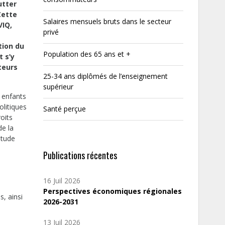
utter
Cette
Salaires mensuels bruts dans le secteur
VIQ,
privé
tion du
Population des 65 ans et +
t s’y
teurs
25-34 ans diplômés de l’enseignement
supérieur
s enfants
olitiques
Santé perçue
roits
de la
étude
Publications récentes
16 Juil 2026
Perspectives économiques régionales
s, ainsi
2026-2031
13 Juil 2026