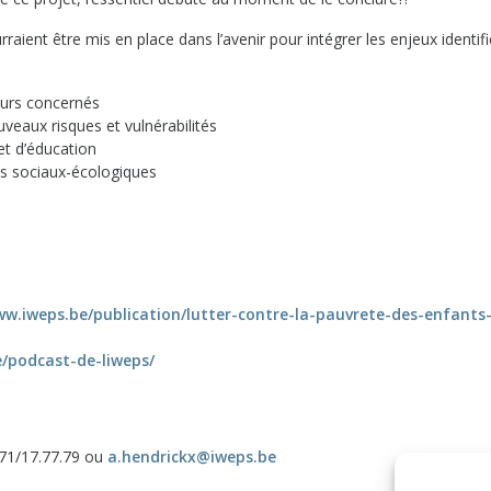
aient être mis en place dans l’avenir pour intégrer les enjeux identifi
 acteurs concernés
veaux risques et vulnérabilités
et d’éducation
sques sociaux-écologiques
ww.iweps.be/publication/lutter-contre-la-pauvrete-des-enfants
e/podcast-de-liweps/
471/17.77.79 ou
a.hendrickx@iweps.be