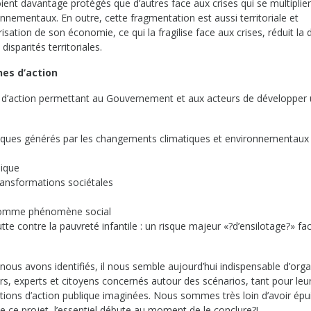
oient davantage protégés que d’autres face aux crises qui se multiplie
nementaux. En outre, cette fragmentation est aussi territoriale et
isation de son économie, ce qui la fragilise face aux crises, réduit la d
isparités territoriales.
nes d’action
s d’action permettant au Gouvernement et aux acteurs de développer
giques générés par les changements climatiques et environnementaux 
mique
ransformations sociétales
 comme phénomène social
te contre la pauvreté infantile : un risque majeur «?d’ensilotage?» fa
ous avons identifiés, il nous semble aujourd’hui indispensable d’orga
rs, experts et citoyens concernés autour des scénarios, tant pour leu
tions d’action publique imaginées. Nous sommes très loin d’avoir épui
e ce projet, l’essentiel débute au moment de le conclure?!