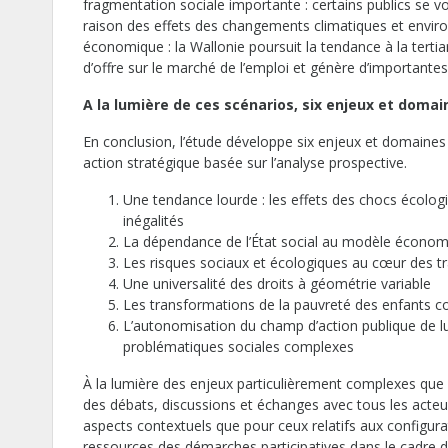
fragmentation sociale importante : certains publics se v
raison des effets des changements climatiques et environ
économique : la Wallonie poursuit la tendance à la tertiar
d’offre sur le marché de l’emploi et génère d’importantes d
A la lumière de ces scénarios, six enjeux et domai
En conclusion, l’étude développe six enjeux et domaine
action stratégique basée sur l’analyse prospective.
Une tendance lourde : les effets des chocs écolo
inégalités
La dépendance de l’État social au modèle écono
Les risques sociaux et écologiques au cœur des t
Une universalité des droits à géométrie variable
Les transformations de la pauvreté des enfants
L’autonomisation du champ d’action publique de lut
problématiques sociales complexes
À la lumière des enjeux particulièrement complexes que n
des débats, discussions et échanges avec tous les acteu
aspects contextuels que pour ceux relatifs aux configura
ressources des démarches participatives dans le cadre d