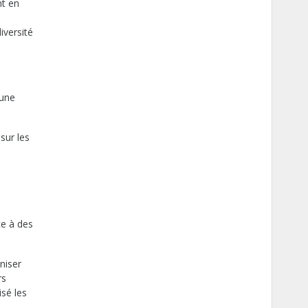
nt en
iversité
 une
sur les
ce à des
niser
rs
sé les