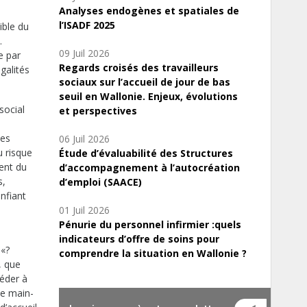
Analyses endogènes et spatiales de
l’ISADF 2025
ible du
.
09 Juil 2026
e par
Regards croisés des travailleurs
galités
sociaux sur l’accueil de jour de bas
seuil en Wallonie. Enjeux, évolutions
 social
et perspectives
ues
06 Juil 2026
u risque
Étude d’évaluabilité des Structures
ent du
d’accompagnement à l’autocréation
s,
d’emploi (SAACE)
onfiant
01 Juil 2026
Pénurie du personnel infirmier :quels
indicateurs d’offre de soins pour
 «?
comprendre la situation en Wallonie ?
, que
céder à
ne main-