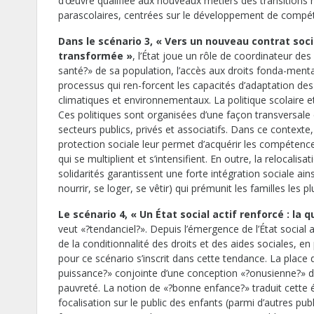
d’œuvre qualifiée aux nouveaux métiers des transitions 
parascolaires, centrées sur le développement de compéte
Dans le scénario 3, « Vers un nouveau contrat so
transformée »
, l’État joue un rôle de coordinateur de
santé?» de sa population, l’accès aux droits fonda-mentaux
processus qui ren-forcent les capacités d’adaptation de
climatiques et environnementaux. La politique scolaire et 
Ces politiques sont organisées d’une façon transversale 
secteurs publics, privés et associatifs. Dans ce contexte
protection sociale leur permet d’acquérir les compétence
qui se multiplient et s’intensifient. En outre, la reloc
solidarités garantissent une forte intégration sociale ain
nourrir, se loger, se vêtir) qui prémunit les familles les p
Le scénario 4, « Un État social actif renforcé : la 
veut «?tendanciel?». Depuis l’émergence de l’État socia
de la conditionnalité des droits et des aides sociales, en
pour ce scénario s’inscrit dans cette tendance. La place 
puissance?» conjointe d’une conception «?onusienne?» de l
pauvreté. La notion de «?bonne enfance?» traduit cette é
focalisation sur le public des enfants (parmi d’autres publ