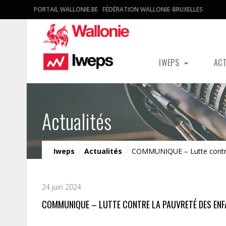
PORTAIL WALLONIE.BE
FÉDÉRATION WALLONIE-BRUXELLES
IWEPS
AC
Actualités
Iweps
/
Actualités
/
COMMUNIQUE – Lutte contre l
24 juin 2024
COMMUNIQUE – LUTTE CONTRE LA PAUVRETÉ DES ENFA