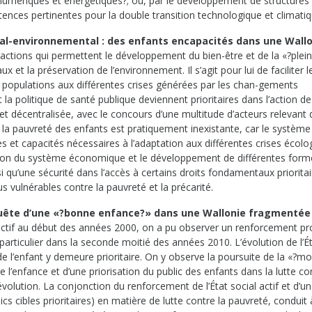
numériques et énergétiques?; ou, par le développement de structures 
nces pertinentes pour la double transition technologique et climatiq
cial-environnemental : des enfants encapacités dans une Wall
s actions qui permettent le développement du bien-être et de la «?plei
 et la préservation de l’environnement. Il s’agit pour lui de faciliter l
s populations aux différentes crises générées par les chan-gements
la politique de santé publique deviennent prioritaires dans l’action de l
et décentralisée, avec le concours d’une multitude d’acteurs relevant 
, la pauvreté des enfants est pratiquement inexistante, car le système
s et capacités nécessaires à l’adaptation aux différentes crises écolo
alisation du système économique et le développement de différentes for
si qu’une sécurité dans l’accès à certains droits fondamentaux prioritai
lus vulnérables contre la pauvreté et la précarité.
quête d’une «
?bonne enfance
?
» dans une Wallonie fragment
ée
l actif au début des années 2000, on a pu observer un renforcement pr
 particulier dans la seconde moitié des années 2010. L’évolution de l’Ét
de l’enfant y demeure prioritaire. On y observe la poursuite de la «?m
’enfance et d’une priorisation du public des enfants dans la lutte con
volution. La conjonction du renforcement de l’État social actif et d’u
ics cibles prioritaires) en matière de lutte contre la pauvreté, conduit