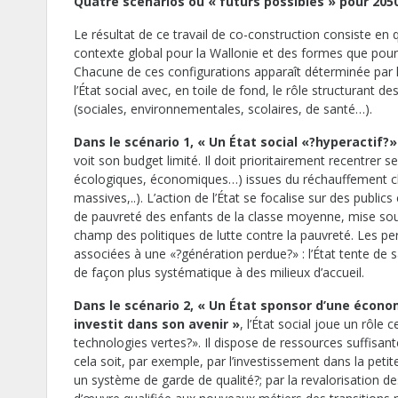
Quatre scénarios ou « futurs possibles » pour 205
Le résultat de ce travail de co-construction consiste en q
contexte global pour la Wallonie et des formes que pourra
Chacune de ces configurations apparaît déterminée par l
l’État social avec, en toile de fond, le rôle structurant
(sociales, environnementales, scolaires, de santé…).
Dans le scénario 1, « Un État social «
?hyperactif
?
»
voit son budget limité. Il doit prioritairement recentrer s
écologiques, économiques…) issues du réchauffement cl
massives,..). L’action de l’État se focalise sur des public
de pauvreté des enfants de la classe moyenne, mise sous
champ des politiques de lutte contre la pauvreté. Les p
associées à une «?génération perdue?» : l’État tente de sa
de façon plus systématique à des milieux d’accueil.
Dans le scénario 2, « Un État sponsor d’une économ
investit dans son avenir »
, l’État social joue un rôle 
technologies vertes?». Il dispose de ressources suffisant
cela soit, par exemple, par l’investissement dans la peti
un système de garde de qualité?; par la revalorisation de