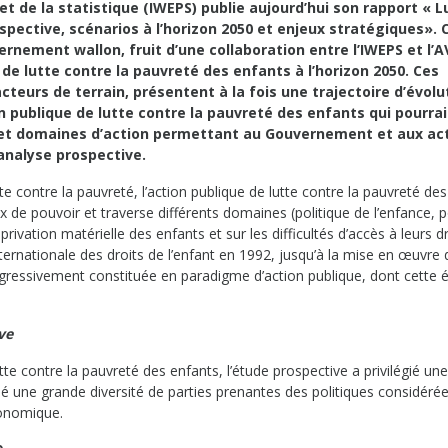
 et de la statistique (IWEPS) publie aujourd’hui son rapport « L
spective, scénarios à l’horizon 2050 et enjeux stratégiques». 
nement wallon, fruit d’une collaboration entre l’IWEPS et l’A
 de lutte contre la pauvreté des enfants à l’horizon 2050. Ces
cteurs de terrain, présentent à la fois une trajectoire d’évolu
n publique de lutte contre la pauvreté des enfants qui pourrai
x et domaines d’action permettant au Gouvernement et aux ac
analyse prospective.
tte contre la pauvreté, l’action publique de lutte contre la pauvreté de
x de pouvoir et traverse différents domaines (politique de l’enfance, p
e privation matérielle des enfants et sur les difficultés d’accès à leurs d
ternationale des droits de l’enfant en 1992, jusqu’à la mise en œuvre 
rogressivement constituée en paradigme d’action publique, dont cette 
ve
tte contre la pauvreté des enfants, l’étude prospective a privilégié une
sé une grande diversité de parties prenantes des politiques considérée
conomique.