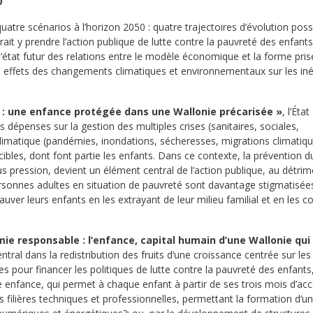
0
uatre scénarios à l’horizon 2050 : quatre trajectoires d’évolution poss
it y prendre l’action publique de lutte contre la pauvreté des enfants
’état futur des relations entre le modèle économique et la forme pris
 des effets des changements climatiques et environnementaux sur les iné
: une enfance prot
ég
ée dans une Wallonie pr
écaris
ée »
, l’État
es dépenses sur la gestion des multiples crises (sanitaires, sociales,
imatique (pandémies, inondations, sécheresses, migrations climatiq
s cibles, dont font partie les enfants. Dans ce contexte, la prévention d
 pression, devient un élément central de l’action publique, au détrim
ersonnes adultes en situation de pauvreté sont davantage stigmatisée
uver leurs enfants en les extrayant de leur milieu familial et en les c
ie responsable : l’enfance, capital humain d’une Wallonie qui
central dans la redistribution des fruits d’une croissance centrée sur les
es pour financer les politiques de lutte contre la pauvreté des enfants
te enfance, qui permet à chaque enfant à partir de ses trois mois d’ac
s filières techniques et professionnelles, permettant la formation d’u