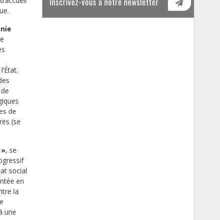
d’accueil
Inscrivez-vous à notre newsletter
ue.
onie
ne
es
’État.
des
 de
giques
mes de
res (se
 »
, se
ogressif
at social
ontée en
tre la
ne
 à une