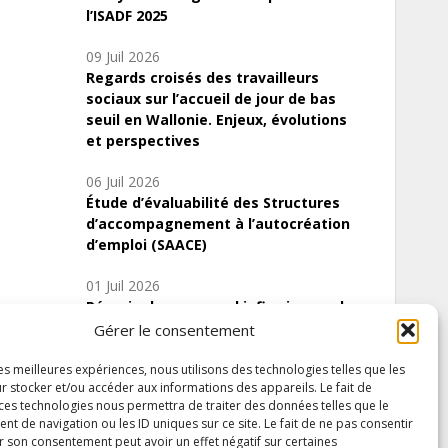
l’ISADF 2025
09 Juil 2026
Regards croisés des travailleurs
sociaux sur l’accueil de jour de bas
seuil en Wallonie. Enjeux, évolutions
et perspectives
06 Juil 2026
Étude d’évaluabilité des Structures
d’accompagnement à l’autocréation
d’emploi (SAACE)
01 Juil 2026
Pénurie du personnel infirmier :quels
indicateurs d’offre de soins pour
Gérer le consentement
comprendre la situation en Wallonie ?
les meilleures expériences, nous utilisons des technologies telles que les
r stocker et/ou accéder aux informations des appareils. Le fait de
 ces technologies nous permettra de traiter des données telles que le
 de navigation ou les ID uniques sur ce site. Le fait de ne pas consentir
Inscrivez-vous à notre newsletter
r son consentement peut avoir un effet négatif sur certaines