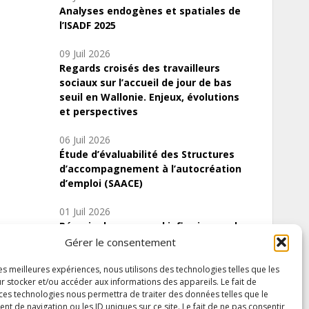
Analyses endogènes et spatiales de
l’ISADF 2025
09 Juil 2026
Regards croisés des travailleurs
sociaux sur l’accueil de jour de bas
seuil en Wallonie. Enjeux, évolutions
et perspectives
06 Juil 2026
Étude d’évaluabilité des Structures
d’accompagnement à l’autocréation
d’emploi (SAACE)
01 Juil 2026
Pénurie du personnel infirmier :quels
indicateurs d’offre de soins pour
Gérer le consentement
comprendre la situation en Wallonie ?
les meilleures expériences, nous utilisons des technologies telles que les
r stocker et/ou accéder aux informations des appareils. Le fait de
 ces technologies nous permettra de traiter des données telles que le
 de navigation ou les ID uniques sur ce site. Le fait de ne pas consentir