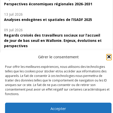
Perspectives économiques régionales 2026-2031
13 Juil 2026
Analyses endogènes et spatiales de l’ISADF 2025
09 Juil 2026
Regards croisés des travailleurs sociaux sur l’accueil
de jour de bas seuil en Wallonie. Enjeux, évolutions et
perspectives
06 Juil 2026
Gérer le consentement
Étude d’évaluabilité des Structures
d’accompagnement à l’autocréation d’emploi (SAACE)
Pour offrir les meilleures expériences, nous utilisons des technologies
telles que les cookies pour stocker et/ou accéder aux informations des
appareils. Le fait de consentir à ces technologies nous permettra de
01 Juil 2026
traiter des données telles que le comportement de navigation ou les ID
Pénurie du personnel infirmier :quels indicateurs
uniques sur ce site. Le fait de ne pas consentir ou de retirer son
d’offre de soins pour comprendre la situation en
consentement peut avoir un effet négatif sur certaines caractéristiques et
Wallonie ?
fonctions.
Accepter