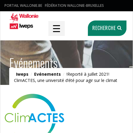
PORTAIL WALLONIE.BE
FÉDÉRATION WALLONIE-BRUXELLES
☰
RECHERCHE
Evénements
Iweps
/
Evénements
/
!Reporté à juillet 2021!
ClimACTES, une université d’été pour agir sur le climat