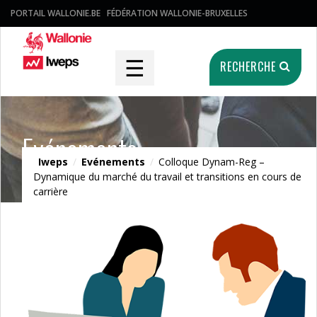
PORTAIL WALLONIE.BE
FÉDÉRATION WALLONIE-BRUXELLES
☰
RECHERCHE
Evénements
Iweps
/
Evénements
/
Colloque Dynam-Reg –
Dynamique du marché du travail et transitions en cours de
carrière