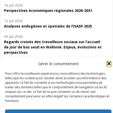
16 Juil 2026
Perspectives économiques régionales 2026-2031
13 Juil 2026
Analyses endogènes et spatiales de l’ISADF 2025
09 Juil 2026
Regards croisés des travailleurs sociaux sur l’accueil
de jour de bas seuil en Wallonie. Enjeux, évolutions et
perspectives
06 Juil 2026
Gérer le consentement
Étude d’évaluabilité des Structures
d’accompagnement à l’autocréation d’emploi (SAACE)
Pour offrir les meilleures expériences, nous utilisons des technologies
telles que les cookies pour stocker et/ou accéder aux informations des
appareils. Le fait de consentir à ces technologies nous permettra de
01 Juil 2026
traiter des données telles que le comportement de navigation ou les ID
Pénurie du personnel infirmier :quels indicateurs
uniques sur ce site. Le fait de ne pas consentir ou de retirer son
d’offre de soins pour comprendre la situation en
consentement peut avoir un effet négatif sur certaines caractéristiques et
Wallonie ?
fonctions.