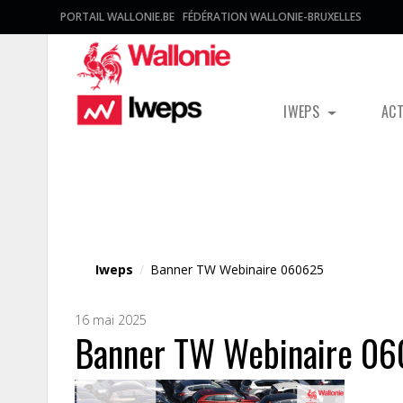
PORTAIL WALLONIE.BE
FÉDÉRATION WALLONIE-BRUXELLES
IWEPS
AC
Fichier média
Iweps
/
Banner TW Webinaire 060625
16 mai 2025
Banner TW Webinaire 0