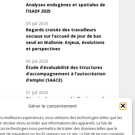
Analyses endogènes et spatiales de
l’ISADF 2025
09 Juil 2026
Regards croisés des travailleurs
sociaux sur l’accueil de jour de bas
seuil en Wallonie. Enjeux, évolutions
et perspectives
06 Juil 2026
Étude d’évaluabilité des Structures
d’accompagnement à l’autocréation
d’emploi (SAACE)
01 Juil 2026
Pénurie du personnel infirmier :quels
indicateurs d’offre de soins pour
Gérer le consentement
comprendre la situation en Wallonie ?
les meilleures expériences, nous utilisons des technologies telles que les
r stocker et/ou accéder aux informations des appareils. Le fait de
 ces technologies nous permettra de traiter des données telles que le
 de navigation ou les ID uniques sur ce site. Le fait de ne pas consentir